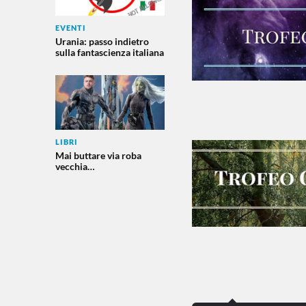
EVENTI
Urania: passo indietro
sulla fantascienza italiana
LIBRI
Mai buttare via roba
vecchia…