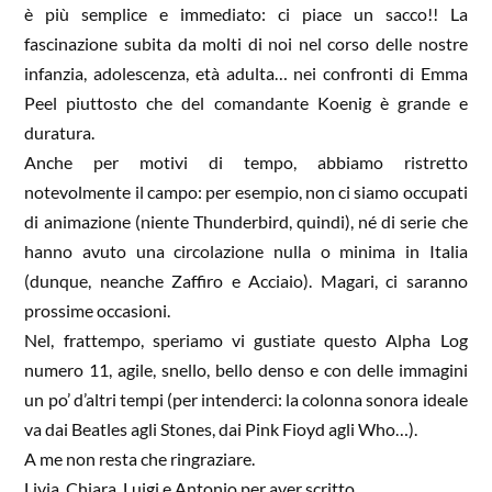
è più semplice e immediato: ci piace un sacco!! La
fascinazione subita da molti di noi nel corso delle nostre
infanzia, adolescenza, età adulta… nei confronti di Emma
Peel
piuttosto che del comandante
Koenig
è grande e
duratura.
Anche per motivi di tempo, abbiamo ristretto
notevolmente il campo: per esempio, non ci siamo occupati
di animazione (niente
Thunderbird
, quindi), né di serie che
hanno avuto una circolazione nulla o minima in Italia
(dunque, neanche Zaffiro e Acciaio). Magari, ci saranno
prossime occasioni.
Nel, frattempo, speriamo vi gustiate questo
Alpha
Log
numero 11, agile, snello, bello denso e con delle immagini
un po’ d’altri tempi (per intenderci: la colonna sonora ideale
va dai Beatles agli
Stones
, dai Pink
Fioyd
agli
Who
…).
A me non resta che ringraziare.
Livia, Chiara, Luigi e Antonio per aver scritto.