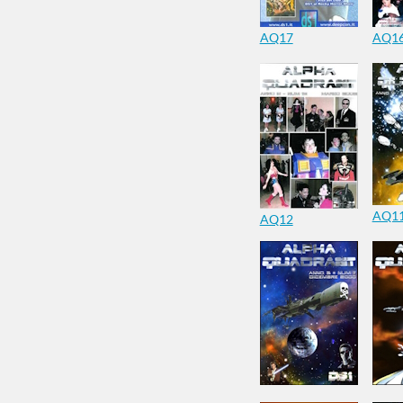
AQ17
AQ1
AQ1
AQ12