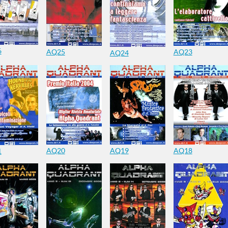
6
AQ25
AQ23
AQ24
AQ20
AQ19
AQ18
1