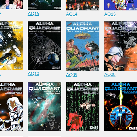
6
AQ15
AQ14
AQ13
1
AQ10
AQ08
AQ09