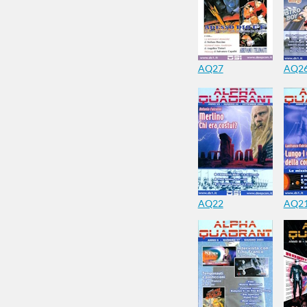
AQ27
AQ2
AQ22
AQ2