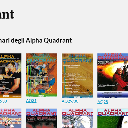
ant
mari degli Alpha Quadrant
AQ31
/33
AQ29/30
AQ28