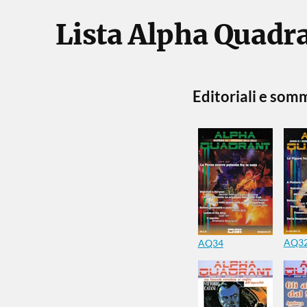
Lista Alpha Quadr
Editoriali e som
AQ32
AQ34