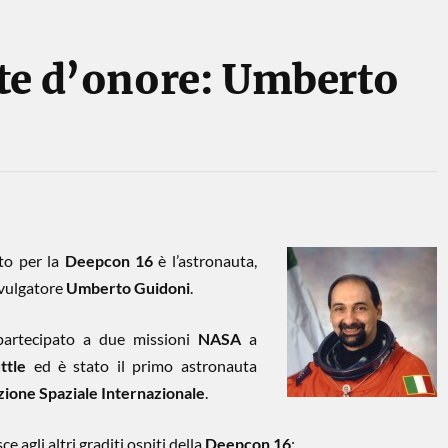
te d’onore: Umberto
to per la
Deepcon 16
è l’astronauta,
divulgatore
Umberto Guidoni
.
artecipato a due missioni
NASA
a
ttle
ed è stato il primo astronauta
zione Spaziale Internazionale
.
ce agli altri graditi ospiti della
Deepcon 16
: