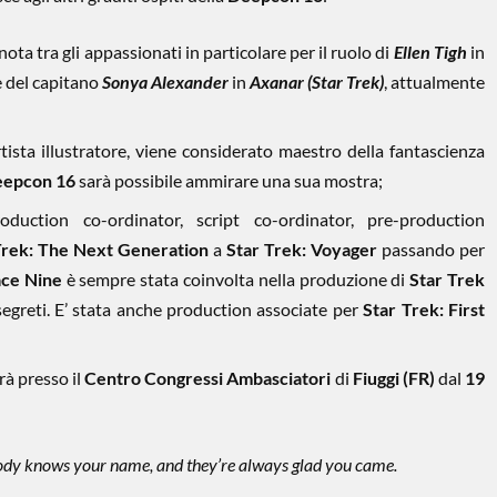
nota tra gli appassionati in particolare per il ruolo di
Ellen Tigh
in
 del capitano
Sonya Alexander
in
Axanar (Star Trek)
, attualmente
tista illustratore, viene considerato maestro della fantascienza
epcon 16
sarà possibile ammirare una sua mostra;
duction co-ordinator, script co-ordinator, pre-production
Trek: The Next Generation
a
Star Trek: Voyager
passando per
ace Nine
è sempre stata coinvolta nella produzione di
Star Trek
segreti. E’ stata anche production associate per
Star Trek: First
rà presso il
Centro Congressi Ambasciatori
di
Fiuggi (FR)
dal
19
dy knows your name, and they’re always glad you came.