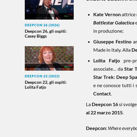
Kate Vernon
attrice 
Battlestar Galactica
e
DEEPCON 26 (2026)
in produzione;
Deepcon 26, gli ospiti:
Casey Biggs
Giuseppe Festino
ar
Made in Italy. Alla
De
Lolita Fatjo
pre-pro
associate… da
Star 
DEEPCON 22 (2022)
Star Trek: Deep Sp
Deepcon 22, gli ospiti:
e ne conosce tutti i 
Lolita Fatjo
Contact
.
La
Deepcon 16
si svolge
al 22 marzo 2015
.
Deepcon:
Where everybo