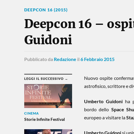
DEEPCON 16 (2015)
Deepcon 16 – ospi
Guidoni
Pubblicato
da
Redazione
il
6 Febbraio 2015
Nuovo ospite conferma
LEGGI IL SUCCESSIVO →
astrofisico, scrittore e 
Umberto Guidoni
ha p
bordo dello
Space Shu
CINEMA
europeo a visitare
la
Sta
Storie Infinite Festival
Umberto Guidoni
si unis