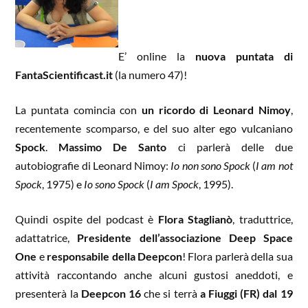
E’ online la
nuova puntata di
FantaScientificast.it
(la numero 47)!
La puntata comincia con
un ricordo di Leonard Nimoy
,
recentemente scomparso, e del suo alter ego vulcaniano
Spock
.
Massimo De Santo
ci parlerà delle due
autobiografie di Leonard Nimoy:
Io non sono Spock
(
I am not
Spock
, 1975) e
Io sono Spock
(
I am Spock
, 1995).
Quindi ospite del podcast è
Flora Staglianò
, traduttrice,
adattatrice,
Presidente dell’associazione Deep Space
One
e
responsabile della Deepcon
! Flora parlerà della sua
attività raccontando anche alcuni gustosi aneddoti, e
presenterà la
Deepcon 16
che si terrà
a Fiuggi (FR) dal 19