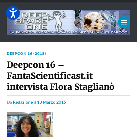
DEEPCON 16 (2015)
Deepcon 16 –
FantaScientificast.it
intervista Flora Staglianò
da
Redazione
il
13 Marzo 2015