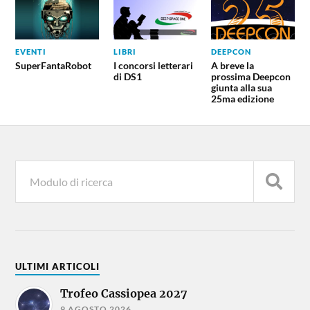
EVENTI
LIBRI
DEEPCON
SuperFantaRobot
I concorsi letterari
A breve la
di DS1
prossima Deepcon
giunta alla sua
25ma edizione
ULTIMI ARTICOLI
Trofeo Cassiopea 2027
9 AGOSTO 2026