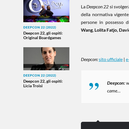
La
Deepcon 22
si svolge
della normativa vigente
persone in possesso d
DEEPCON 22 (2022)
Wang
,
Lolita Fatjo,
Davi
Deepcon 22, gli ospiti:
Original Boardgames
Deepcon:
sito ufficiale
|
e
DEEPCON 22 (2022)
Deepcon 22, gli ospiti:
Deepcon:
w
Licia Troisi
came…