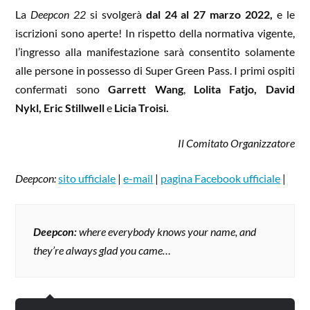
La
Deepcon 22
si svolgerà
dal 24 al 27 marzo 2022,
e le
iscrizioni sono aperte! In rispetto della normativa vigente,
l’ingresso alla manifestazione sarà consentito solamente
alle persone in possesso di Super Green Pass. I primi ospiti
confermati sono
Garrett Wang
,
Lolita Fatjo,
David
Nykl,
Eric Stillwell
e
Licia Troisi.
Il Comitato Organizzatore
Deepcon:
sito ufficiale
|
e-mail
|
pagina Facebook ufficiale
|
Deepcon:
where everybody knows your name, and
they’re always glad you came…