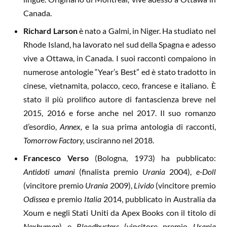
Canada.
Richard Larson
è nato a Galmi, in Niger. Ha studiato nel
Rhode Island, ha lavorato nel sud della Spagna e adesso
vive a Ottawa, in Canada. I suoi racconti compaiono in
numerose antologie “Year’s Best” ed è stato tradotto in
cinese, vietnamita, polacco, ceco, francese e italiano. È
stato il più prolifico autore di fantascienza breve nel
2015, 2016 e forse anche nel 2017. Il suo romanzo
d’esordio,
Annex,
e la sua prima antologia di racconti,
Tomorrow Factory,
usciranno nel 2018.
Francesco Verso
(Bologna, 1973) ha pubblicato:
Antidoti umani
(finalista premio
Urania
2004),
e-Doll
(vincitore premio
Urania
2009),
Livido
(vincitore premio
Odissea
e premio
Italia
2014, pubblicato in Australia da
Xoum e negli Stati Uniti da Apex Books con il titolo di
Nexhuman
) e
Bloodbusters
(vincitore premio
Urania