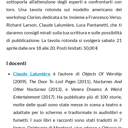
sottoporla all’attenzione degli esperti e confrontarti con
loro. Una tavola rotonda sul modello americano del
workshop
Clarion,
dedicata a te. Insieme a Francesco Verso,
Richard Larson, Claude Lalumière, Luca Pantanetti, che ti
daranno consigli mirati sulla tua scrittura e sulle possibilità
di pubblicazione. La tavola rotonda si svolgerà sabato 21
aprile dalle ore 18 alle 20. Posti limitati. 50,00 €
I docenti
Claude Lalumière
è l’autore di
Objects Of Worship
(2009),
The Door To Lost Pages
(2011),
Nocturnes And
Other Nocturnes
(2013), e
Venera Dreams: A Weird
Entertainment
(2017). Ha pubblicato più di 100 storie,
molte delle quali sono state messe in scena a teatro e
adattate per lo schermo e trasformate in audiolibri e
fumetti. I suoi libri e racconti sono stati tradotti in 7
lingue. Originario di Montreal, vive adesso a Ottawa in