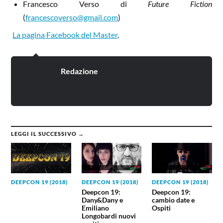
Francesco Verso di
Future Fiction
(
francescoverso@gmail.com
)
La pagina Facebook del Master
.
Redazione
LEGGI IL SUCCESSIVO →
DEEPCON 19 (2018)
DEEPCON 19 (2018)
DEEPCON 19 (2018)
Deepcon 19:
Deepcon 19:
Dany&Dany e
cambio date e
Emiliano
Ospiti
Longobardi nuovi