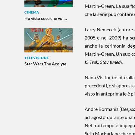
Martin-Green. La sua fid
CINEMA
che la serie può contare s
Ho visto cose che voi…
Larry Nemecek (autore
2005 e nel 2009) ha scr
anche la cerimonia deg
Martin-Green. Un suo c
TELEVISIONE
IS Trek. Stay tuned».
Star Wars The Acolyte
Nana Visitor (ospite all
precedenti, e si appresta
visto in anteprima le è p
Andre Bormanis (
Deepc
ad agosto durante una c
Nel frattempo è impegn
Seth MacFarlane che omag