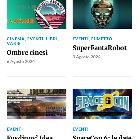
CINEMA
,
EVENTI
,
LIBRI
,
EVENTI
,
FUMETTO
VARIE
SuperFantaRobot
Ombre cinesi
3 Agosto 2024
6 Agosto 2024
EVENTI
EVENTI
Fosdinov’ Idea
SpaceCon 6: le date