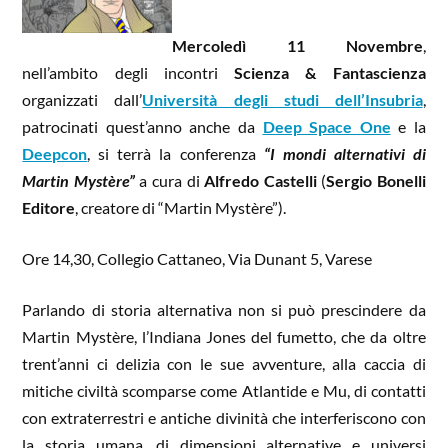
Mercoledì 11 Novembre
,
nell’ambito degli incontri
Scienza & Fantascienza
organizzati dall’
Università degli studi dell’Insubria
,
patrocinati quest’anno anche da
Deep Space One
e la
Deepcon
, si terrà la conferenza
“I mondi alternativi di
Martin Mystère”
a cura di
Alfredo Castelli
(
Sergio Bonelli
Editore
, creatore di “Martin Mystère”).
Ore 14,30, Collegio Cattaneo, Via Dunant 5, Varese
Parlando di storia alternativa non si può prescindere da
Martin Mystère, l’Indiana Jones del fumetto, che da oltre
trent’anni ci delizia con le sue avventure, alla caccia di
mitiche civiltà scomparse come Atlantide e Mu, di contatti
con extraterrestri e antiche divinità che interferiscono con
la storia umana, di dimensioni alternative e universi