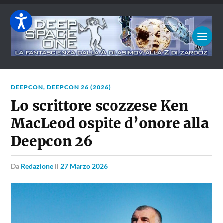
DEEPCON
,
DEEPCON 26 (2026)
Lo scrittore scozzese Ken
MacLeod ospite d’onore alla
Deepcon 26
da
Redazione
il
27 Marzo 2026