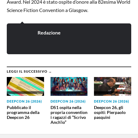
Award. Nel 2024 è stato ospite d’onore alla 82esima World
Science Fiction Convention a Glasgow.
Redazione
LEGGI IL SUCCESSIVO →
DEEPCON 26 (2026)
DEEPCON 26 (2026)
DEEPCON 26 (2026)
Pubblicato il
DS1 ospita nella
Deepcon 26, gli
programma della
propria convention
ospiti: Pierpaolo
Deepcon 26
i ragazzi di “Scrivo
pasquini
Anch’io”