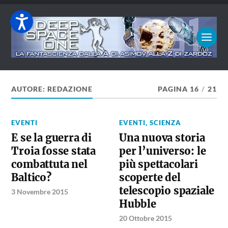
AUTORE:
REDAZIONE
PAGINA 16
/
21
EVENTI
EVENTI
,
SCIENZA
E se la guerra di
Una nuova storia
Troia fosse stata
per l’universo: le
combattuta nel
più spettacolari
Baltico?
scoperte del
telescopio spaziale
3 Novembre 2015
Hubble
20 Ottobre 2015