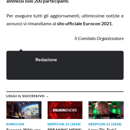
ammessi solo 200 partecipanti.
Per eseguire tutti gli aggiornamenti, ultimissime notizie e
annunci vi rimandiamo al
sito ufficiale Eurocon 2021.
Il Comitato Organizzatore
Redazione
LEGGI IL SUCCESSIVO →
EUROCON
DEEPCON 21 (2020)
DEEPCON 21 (2020)
Eurocon 2026: una
BREAKING NEWS:
Larry “Dr. Trek”