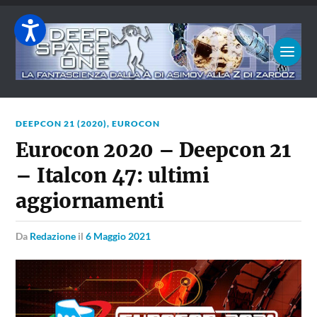
DEEPCON 21 (2020)
,
EUROCON
Eurocon 2020 – Deepcon 21
– Italcon 47: ultimi
aggiornamenti
da
Redazione
il
6 Maggio 2021