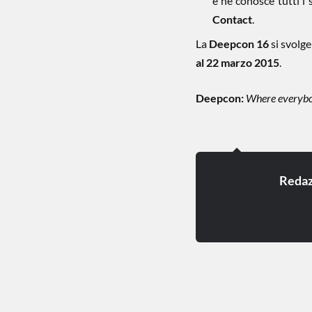
e ne conosce tutti i 
Contact
.
La
Deepcon 16
si svolge
al 22 marzo 2015
.
Deepcon:
Where everybo
Redaz