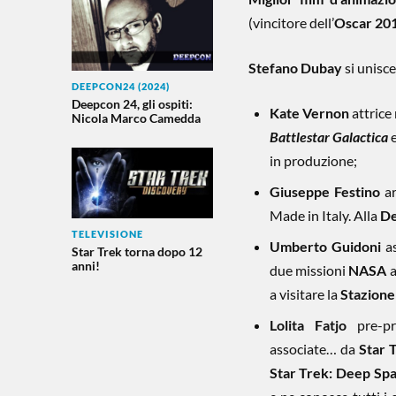
(vincitore dell’
Oscar 201
Stefano Dubay
si unisce 
DEEPCON24 (2024)
Deepcon 24, gli ospiti:
Kate Vernon
attrice 
Nicola Marco Camedda
Battlestar Galactica
e
in produzione;
Giuseppe Festino
ar
Made in Italy. Alla
De
TELEVISIONE
Umberto Guidoni
as
Star Trek torna dopo 12
anni!
due missioni
NASA
a
a visitare la
Stazione
Lolita Fatjo
pre-pro
associate… da
Star 
Star Trek: Deep Sp