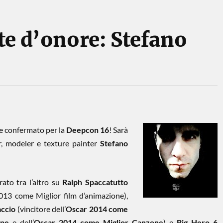
te d’onore: Stefano
e confermato per la
Deepcon 16
! Sarà
or, modeler e texture painter
Stefano
ato tra l’altro su
Ralph Spaccatutto
013 come Miglior film d’animazione)
,
accio
(vincitore dell’
Oscar 2014 come
one
e dell’
Oscar 2014 come Miglior Canzone
) e
Big Hero 6