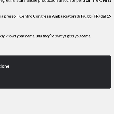
segreti. E’ stata anche production associate per
Star Trek: First
rà presso il
Centro Congressi Ambasciatori
di
Fiuggi (FR)
dal
19
dy knows your name, and they’re always glad you came.
ione