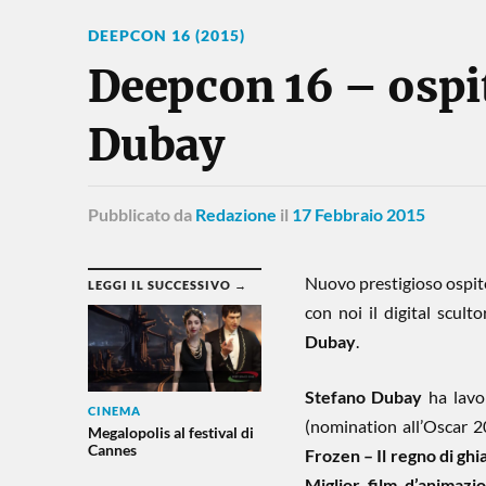
DEEPCON 16 (2015)
Deepcon 16 – ospi
Dubay
Pubblicato
da
Redazione
il
17 Febbraio 2015
Nuovo prestigioso ospit
LEGGI IL SUCCESSIVO →
con noi il digital scult
Dubay
.
Stefano Dubay
ha lavor
CINEMA
(nomination all’Oscar 2
Megalopolis al festival di
Cannes
Frozen – Il regno di ghi
Miglior film d’animazi