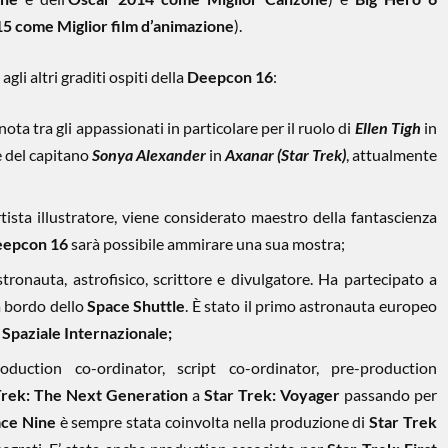
5 come Miglior film d’animazione
).
agli altri graditi ospiti della
Deepcon 16
:
nota tra gli appassionati in particolare per il ruolo di
Ellen Tigh
in
 del capitano
Sonya Alexander
in
Axanar (Star Trek)
, attualmente
tista illustratore, viene considerato maestro della fantascienza
epcon 16
sarà possibile ammirare una sua mostra;
tronauta, astrofisico, scrittore e divulgatore. Ha partecipato a
 bordo dello
Space Shuttle
. È stato il primo astronauta europeo
 Spaziale Internazionale;
duction co-ordinator, script co-ordinator, pre-production
Trek: The Next Generation
a
Star Trek: Voyager
passando per
ace Nine
è sempre stata coinvolta nella produzione di
Star Trek