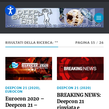
RISULTATI DELLA RICERCA: ""
PAGINA 15
/
26
DEEPCON 21 (2020)
,
DEEPCON 21 (2020)
EUROCON
BREAKING NEWS:
Eurocon 2020 –
Deepcon 21
Deepcon 21 –
rinviata e