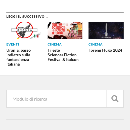
LEGGI IL SUCCESSIVO →
EVENTI
CINEMA
CINEMA
Urania: passo
Trieste
I premi Hugo 2024
indietro sulla
Science+Fiction
fantascienza
Festival & Italcon
italiana