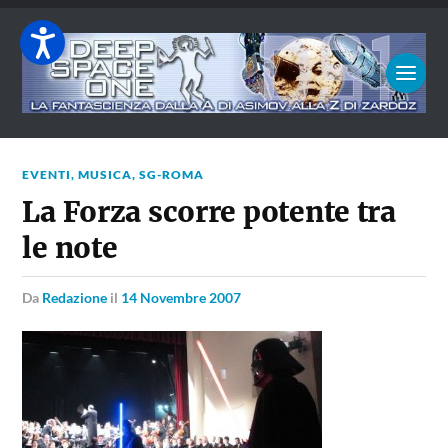
EVENTI
,
MUSICA
,
SG-ROMA
La Forza scorre potente tra
le note
da
Redazione
il
14 Novembre 2007